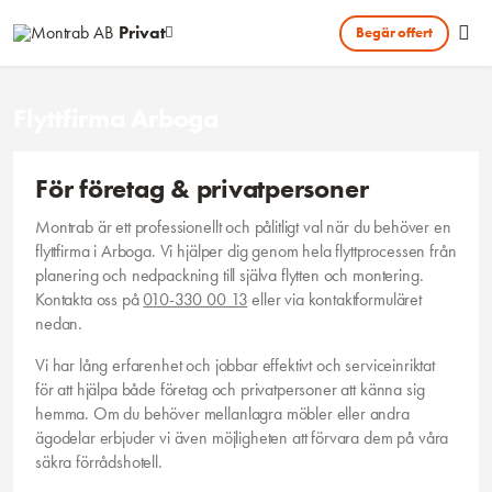
Hoppa till huvudinnehållet
Privat
Begär offert
Flyttfirma Arboga
För företag & privatpersoner
Montrab är ett professionellt och pålitligt val när du behöver en
flyttfirma i Arboga. Vi hjälper dig genom hela flyttprocessen från
planering och nedpackning till själva flytten och montering.
Kontakta oss på
010-330 00 13
eller via kontaktformuläret
nedan.
Vi har lång erfarenhet och jobbar effektivt och serviceinriktat
för att hjälpa både företag och privatpersoner att känna sig
hemma. Om du behöver mellanlagra möbler eller andra
ägodelar erbjuder vi även möjligheten att förvara dem på våra
säkra förrådshotell.