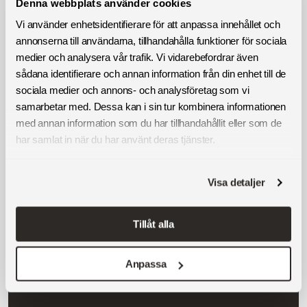
Denna webbplats använder cookies
Fler tjänster
Vi använder enhetsidentifierare för att anpassa innehållet och
annonserna till användarna, tillhandahålla funktioner för sociala
Rena fönster
medier och analysera vår trafik. Vi vidarebefordrar även
sådana identifierare och annan information från din enhet till de
Förutom att erbjuda omfattande flytthjälp i Arboga, är Montrab
sociala medier och annons- och analysföretag som vi
även din pålitliga partner för fönsterputsning. Vår professionella
samarbetar med. Dessa kan i sin tur kombinera informationen
fönsterputs i Arboga
säkerställer att dina fönster blir skinande
med annan information som du har tillhandahållit eller som de
rena, vilket ger ett perfekt slutresultat efter din flytt. Vi ser till att ditt
har samlat in när du har använt deras tjänster.
hem eller kontor inte bara är väl omhändertaget under flytten,
utan även att ni lämnar det med skinande rena fönster.
Visa detaljer
Begär offert
Tillåt alla
Anpassa