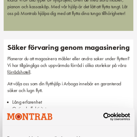
pianon och kassaskåp. Med vår hjälp är det lätt att flytta tungt. Låt
oss på Montrab hjälpa dig med att flytta dina tunga tillhörigheter!
Säker förvaring genom magasinering
Planerar du att magasinera möbler eller andra saker under flytten?
Vi har tillgängliga och uppvärmda förråd i olika storlekar på våra
förrådshotell
.
Att välja oss som din flytthjälp i Arboga innebär en garanterad
säker och lugn flytt.
Lång erfarenhet
Optimal effektivitet
Förstklassig service