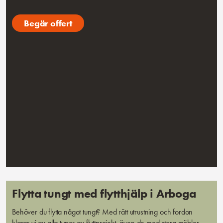
Begär offert
Flytta tungt med flytthjälp i Arboga
Behöver du flytta något tungt? Med rätt utrustning och fordon
klarar vi av alla typer av flyttprojekt, även de med stora möbler,