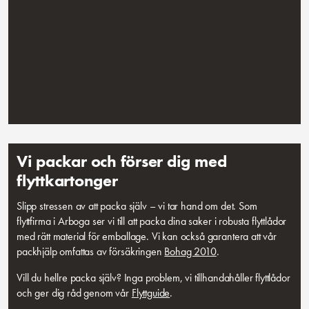
Vi packar och förser dig med
flyttkartonger
Slipp stressen av att packa själv – vi tar hand om det. Som
flyttfirma i Arboga ser vi till att packa dina saker i robusta flyttlådor
med rätt material för emballage. Vi kan också garantera att vår
packhjälp omfattas av försäkringen
Bohag 2010
.
Vill du hellre packa själv? Inga problem, vi tillhandahåller flyttlådor
och ger dig råd genom vår
Flyttguide
.