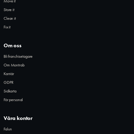
Move it
Store it
Clean it
Fix it
Om oss
Bli franchisetagare
Om Montrab
Karriär
GDPR
Sidkarta
För personal
Våra kontor
Falun