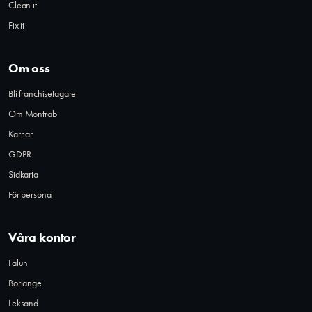
Clean it
Fix it
Om oss
Bli franchisetagare
Om Montrab
Karriär
GDPR
Sidkarta
För personal
Våra kontor
Falun
Borlänge
Leksand