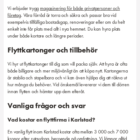
Vi erbjuder trygg
magasinering för både privatpersoner och
företag
. Våra förråd är torra och säkra och passar bra vid
exempelvis tillfälliga bostadsgap, renoveringar eller om du helt
enkelt inte får plats med allt i nya hemmet. Du kan hyra plats
under både kortare och längre perioder.
Flyttkartonger och tillbehör
Vi hyr ut flyttkartonger till dig som vill packa själv. Att hyra är ofta
både billigare och mer miljövänligt än att köpa nytt. Kartongerna
är stabila och stapelbara och vi kan även hjälpa dig att räkna ut
hur många du behöver. Vid önskemål levererar vi dem till dörren
innan flytten och hämtar upp dem efteråt.
Vanliga frågor och svar
Vad kostar en flyttfirma i Karlstad?
En vanlig flytt inom Karlstad kostar ofta mellan 3 000 och 7 000
kronor efter rutavdrag, beroende på omfattning. Vi lämnar alltid