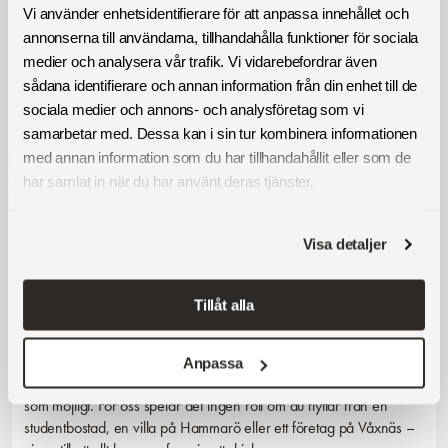
Vi använder enhetsidentifierare för att anpassa innehållet och
annonserna till användarna, tillhandahålla funktioner för sociala
medier och analysera vår trafik. Vi vidarebefordrar även
sådana identifierare och annan information från din enhet till de
sociala medier och annons- och analysföretag som vi
Därför ska du välja Montrab för
samarbetar med. Dessa kan i sin tur kombinera informationen
flytthjälp i Karlstad
med annan information som du har tillhandahållit eller som de
har samlat in när du har använt deras tjänster.
Att flytta tar tid, kraft och ofta mer planering än man först tror. Med
Montrab får du en trygg flyttfirma i Karlstad som hjälper till med
hela flytten – eller bara det du själv inte vill göra. Vi finns här för
Visa detaljer
både privatpersoner och företag och kan hantera allt från små
lägenheter till stora kontor. Oavsett om du ska flytta inom Karlstad
eller till en annan ort anpassar vi upplägget efter dina behov.
Tillåt alla
Vi hjälper till med packning, bärhjälp, transport, montering och
flyttstädning. Vill du hellre sköta vissa delar själv går det lika bra. Vi
Anpassa
är flexibla och lägger stor vikt vid att varje flytt ska bli så smidig
som möjligt. För oss spelar det ingen roll om du flyttar från en
studentbostad, en villa på Hammarö eller ett företag på Våxnäs –