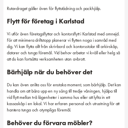
Rutavdraget gäller även för flyttstädning och packhjälp.
Flytt för företag i Karlstad
Vi utför även företagsflyttar och kontorsflytt i Karlstad med omnejd.
För att minimera driftstopp planerar vi flytten noga i samråd med
dig. Vi kan flytta allt från skrivbord och kontorsstolar till arkivskåp,
datorer och tunga föremål. Vid behov arbetar vi kväll eller helg så
att du kan fortsätta verksamheten utan avbrott.
Bärhjälp när du behöver det
Du kan även anlita oss för enstaka moment, som bärhjälp. Det kan
handla om att bära upp en ny säng till tredje våningen, hjälpa till
vid flytt mellan två lägenheter i samma hus eller att lyfta in ett
kassaskåp i en lokal. Vi har erfaren personal och utrustning för att
hantera tunga och otympliga föremål.
Behöver du förvara möbler?