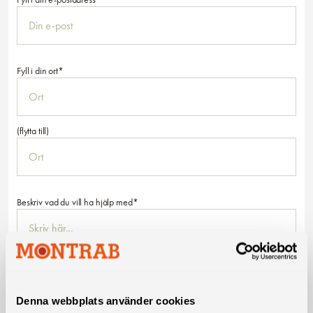
Fyll i din ort*
(flytta till)
Beskriv vad du vill ha hjälp med*
Läs vår integritetspolicy
Denna webbplats använder cookies