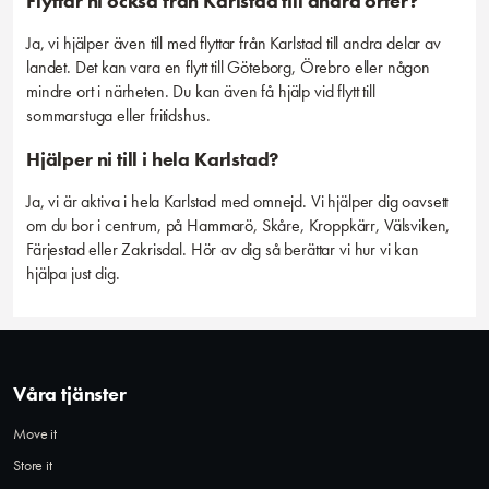
Flyttar ni också från Karlstad till andra orter?
Ja, vi hjälper även till med flyttar från Karlstad till andra delar av
landet. Det kan vara en flytt till Göteborg, Örebro eller någon
mindre ort i närheten. Du kan även få hjälp vid flytt till
sommarstuga eller fritidshus.
Hjälper ni till i hela Karlstad?
Ja, vi är aktiva i hela Karlstad med omnejd. Vi hjälper dig oavsett
om du bor i centrum, på Hammarö, Skåre, Kroppkärr, Välsviken,
Färjestad eller Zakrisdal. Hör av dig så berättar vi hur vi kan
hjälpa just dig.
Våra tjänster
Move it
Store it