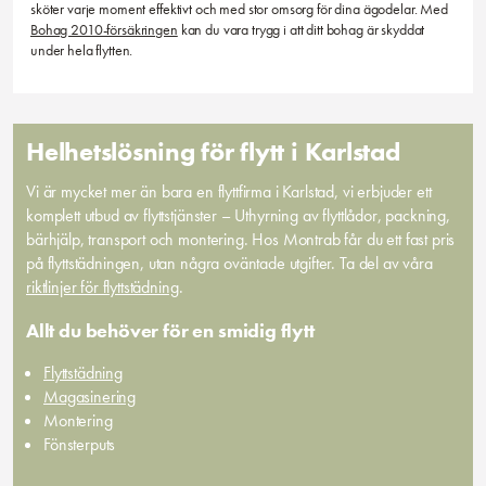
sköter varje moment effektivt och med stor omsorg för dina ägodelar. Med
Bohag 2010-försäkringen
kan du vara trygg i att ditt bohag är skyddat
under hela flytten.
Helhetslösning för flytt i Karlstad
Vi är mycket mer än bara en flyttfirma i Karlstad, vi erbjuder ett
komplett utbud av flyttstjänster – Uthyrning av flyttlådor, packning,
bärhjälp, transport och montering. Hos Montrab får du ett fast pris
på flyttstädningen, utan några oväntade utgifter. Ta del av våra
riktlinjer för flyttstädning
.
Allt du behöver för en smidig flytt
Flyttstädning
Magasinering
Montering
Fönsterputs