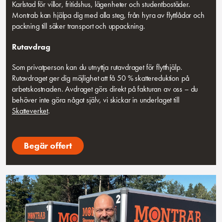
Karlstad för villor, fritidshus, lägenheter och studentbostäder.
Montrab kan hjälpa dig med alla steg, från hyra av flyttlådor och
packning till säker transport och uppackning.
Rutavdrag
Som privatperson kan du utnyttja rutavdraget för flytthjälp.
Rutavdraget ger dig möjlighet att få 50 % skattereduktion på
arbetskostnaden. Avdraget görs direkt på fakturan av oss – du
behöver inte göra något själv, vi skickar in underlaget till
Skatteverket
.
Begär offert