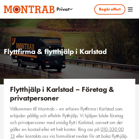
Hoppa till huvudinnehållet
Privat
Begär offert
Flyttfirma & flytthjälp i Karlstad
Flytthjälp i Karlstad – Företag &
privatpersoner
Välkommen till Montrab – en erfaren flyttfirma i Karlstad som
erbjuder pålitlig och effektiv flytthjälp. Vi hjälper både företag
och privatpersoner med smidig flytt i Karlstad, oavsett om det
gäller en bostad eller ett helt kontor. Ring oss på
010-330 00
13
eller kontakta oss via formuläret nedan för att boka flytthjälp.