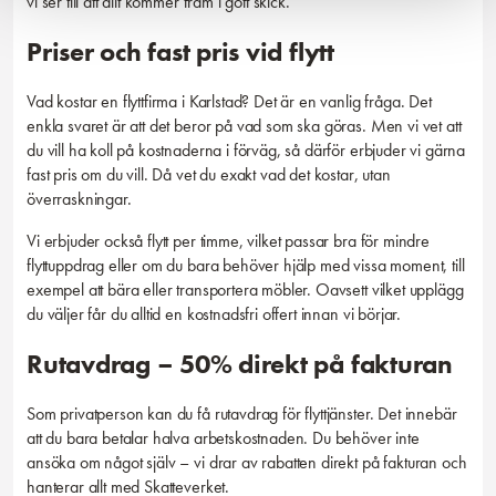
vi ser till att allt kommer fram i gott skick.
Priser och fast pris vid flytt
Vad kostar en flyttfirma i Karlstad? Det är en vanlig fråga. Det
enkla svaret är att det beror på vad som ska göras. Men vi vet att
du vill ha koll på kostnaderna i förväg, så därför erbjuder vi gärna
fast pris om du vill. Då vet du exakt vad det kostar, utan
överraskningar.
Vi erbjuder också flytt per timme, vilket passar bra för mindre
flyttuppdrag eller om du bara behöver hjälp med vissa moment, till
exempel att bära eller transportera möbler. Oavsett vilket upplägg
du väljer får du alltid en kostnadsfri offert innan vi börjar.
Rutavdrag – 50% direkt på fakturan
Som privatperson kan du få rutavdrag för flyttjänster. Det innebär
att du bara betalar halva arbetskostnaden. Du behöver inte
ansöka om något själv – vi drar av rabatten direkt på fakturan och
hanterar allt med Skatteverket.