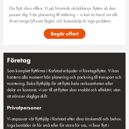
Din flytt, dina villkor. Vi på Montrab skräddarsyr flytten så den
passar dig. Från planering till städning – vi kan ta hand om allt.
Även tunga lyft som flyglar och kassaskåp är inga problem.
Begär offert
Företag
Som komplett flyttfirma i Karlstad erbjuder vi företagsflyttar. Vi kan
hantera alla moment från planering och packning till transport och
montering. Boka flytthjälp för att flytta hela verksamheten eller
delar av kontoret, vi ser till att flytten sker snabbt och effektivt, utan
att störa er dagliga drift.
Privatpersoner
Vi anpassar vår flytthjälp i Karlstad efter dina önskemål och behov.
Inga bostäder är för små eller för stora för oss, vi fixar flytt i