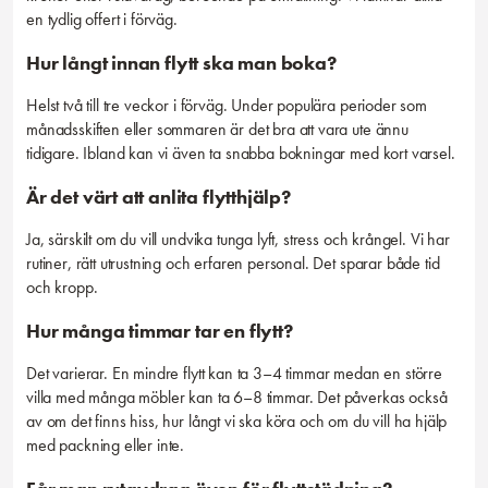
en tydlig offert i förväg.
Hur långt innan flytt ska man boka?
Helst två till tre veckor i förväg. Under populära perioder som
månadsskiften eller sommaren är det bra att vara ute ännu
tidigare. Ibland kan vi även ta snabba bokningar med kort varsel.
Är det värt att anlita flytthjälp?
Ja, särskilt om du vill undvika tunga lyft, stress och krångel. Vi har
rutiner, rätt utrustning och erfaren personal. Det sparar både tid
och kropp.
Hur många timmar tar en flytt?
Det varierar. En mindre flytt kan ta 3–4 timmar medan en större
villa med många möbler kan ta 6–8 timmar. Det påverkas också
av om det finns hiss, hur långt vi ska köra och om du vill ha hjälp
med packning eller inte.