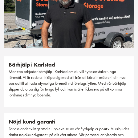
Bärhjälp i Karlstad
Montrab erbjuder bärhjälp i Karlstad om du vill flytta enstaka tunga
föremål. Vi är redo att hjälpa dig med allt från att bära in möbler i din nya
bostad till att lasta otympliga föremål vid företagsflytten. Med vår bärhjälp
slipper du oroa dig för
tunga lyft
och kan istället fokusera på att komma
iordning i ditt nya boende.
Nöjd-kund-garanti
För oss är det viktigt att din upplevelse av vår flytthjälp är positiv. Vi erbjuder
därför nöjd-kund-garanti på allt vårt arbete. Vår personal är lyhörda och