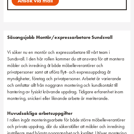
Ansök via mail
Säsongsjobb Montör/expressarbetare
Sundsvall
Vi söker nu en montör och expressarbetare till vårt team i
Sundsvall. I den här rollen kommer du att ansvara för att montera
möbler och inredning åt både möbelleverantörer och
privatpersoner samt att utföra flytt- och expressuppdrag åt
myndigheter, företag och privatpersoner. Arbetet är varierande
och omfattar allt från noggrann montering och kundkontakt till
hantering av fysiskt krävande uppdrag. Tidigare erfarenhet inom
montering, snickeri eller liknande arbete är meriterande.
Huvudsakliga arbetsuppgifter
I rollen ingår monteringsarbete för både större möbelleverantörer
och privata uppdrag, där du säkerställer att möbler och inredning
installeras med högsta noggrannhet och kvalitet. Utöver montering