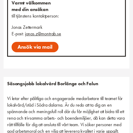
Varmt välkommen
Anställningsform, omfattning, placeringsort
med din ansökan
Vi erbjuder timanställning med placering i Borlänge/Falun.
till tjänstens kontaktperson:
Tillträde enligt överenskommelse.
Jonas Zettermark
Passar det in på dig eller känner du kanske någon som
E-post:
jonas.z@montrab.se
du kan tänkas rekommendera tjänsten till? Tipsa gärna!
Ansök via mail
Säsongsjobb lokalvård Borlänge och Falun
Vi letar efter pålitliga och engagerade medarbetare till teamet för
lokalvård/städ i Södra dalarna. Är du redo att ta dig an en
spännande och meningsfull roll där du får möjlighet att bidra till ett
rena och trivsamma arbets- och boendemiljöer, då kan detta vara
rätt tillfälle för dig att ansluta till vårt team. Vi söker personer med
god arbetsmoral och en vilja att leverera kvalitet i varje uppgift.