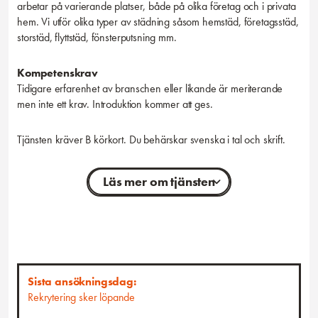
arbetar på varierande platser, både på olika företag och i privata
hem. Vi utför olika typer av städning såsom hemstäd, företagsstäd,
storstäd, flyttstäd, fönsterputsning mm.
Kompetenskrav
Tidigare erfarenhet av branschen eller likande är meriterande
men inte ett krav. Introduktion kommer att ges.
Tjänsten kräver B körkort. Du behärskar svenska i tal och skrift.
Läs mer om tjänsten
Personliga egenskaper
Vi söker dig som gillar ordning och reda samt har öga för detaljer
så att vår städkvalité alltid är på topp. Du är noggrann,
ansvarskännande, driven och kvalitetsmedveten. Du trivs med att
arbeta självständigt men också tillsammans med kollegor då vi
Sista ansökningsdag:
oftast utgår från team två och två. Vi söker dig som är glad, social,
Rekrytering sker löpande
flexibel samt älskar att ge god service!