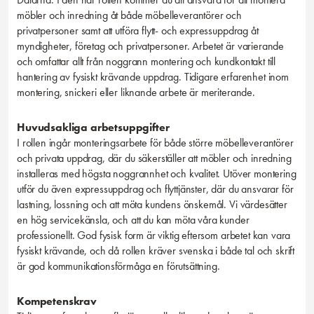
möbler och inredning åt både möbelleverantörer och
privatpersoner samt att utföra flytt- och expressuppdrag åt
myndigheter, företag och privatpersoner. Arbetet är varierande
och omfattar allt från noggrann montering och kundkontakt till
hantering av fysiskt krävande uppdrag. Tidigare erfarenhet inom
montering, snickeri eller liknande arbete är meriterande.
Huvudsakliga arbetsuppgifter
I rollen ingår monteringsarbete för både större möbelleverantörer
och privata uppdrag, där du säkerställer att möbler och inredning
installeras med högsta noggrannhet och kvalitet. Utöver montering
utför du även expressuppdrag och flyttjänster, där du ansvarar för
lastning, lossning och att möta kundens önskemål. Vi värdesätter
en hög servicekänsla, och att du kan möta våra kunder
professionellt. God fysisk form är viktig eftersom arbetet kan vara
fysiskt krävande, och då rollen kräver svenska i både tal och skrift
är god kommunikationsförmåga en förutsättning.
Kompetenskrav