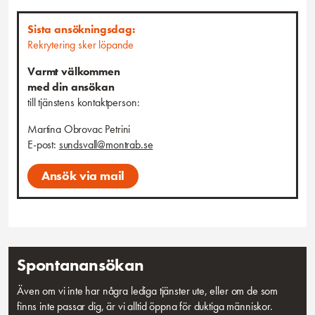
utmaningar dyker upp. Noggrannhet och en positiv attityd är viktigt
för oss, liksom din förmåga att alltid göra det lilla extra för att
Sista ansökningsdag:
säkerställa att våra kunder är nöjda.
Rekrytering sker löpande
Anställningsform, omfattning, placeringsort
Varmt välkommen
Vi erbjuder timanställning med placering i Sundsvall. Tillträde enligt
med din ansökan
överenskommelse.
till tjänstens kontaktperson:
Passar det in på dig eller känner du kanske någon som
Martina Obrovac Petrini
du kan tänkas rekommendera tjänsten till? Tipsa gärna!
E-post:
sundsvall@montrab.se
Ansök via mail
Spontanansökan
Även om vi inte har några lediga tjänster ute, eller om de som
finns inte passar dig, är vi alltid öppna för duktiga människor.