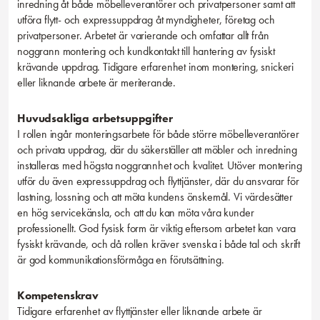
inredning åt både möbelleverantörer och privatpersoner samt att
utföra flytt- och expressuppdrag åt myndigheter, företag och
privatpersoner. Arbetet är varierande och omfattar allt från
noggrann montering och kundkontakt till hantering av fysiskt
krävande uppdrag. Tidigare erfarenhet inom montering, snickeri
eller liknande arbete är meriterande.
Huvudsakliga arbetsuppgifter
I rollen ingår monteringsarbete för både större möbelleverantörer
och privata uppdrag, där du säkerställer att möbler och inredning
installeras med högsta noggrannhet och kvalitet. Utöver montering
utför du även expressuppdrag och flyttjänster, där du ansvarar för
lastning, lossning och att möta kundens önskemål. Vi värdesätter
en hög servicekänsla, och att du kan möta våra kunder
professionellt. God fysisk form är viktig eftersom arbetet kan vara
fysiskt krävande, och då rollen kräver svenska i både tal och skrift
är god kommunikationsförmåga en förutsättning.
Kompetenskrav
Tidigare erfarenhet av flyttjänster eller liknande arbete är