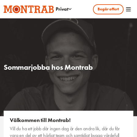
Hoppa till huvudinnehållet
Privat
Begär offert
Sommarjobba hos Montrab
Välkommen till Montrab!
Vill du ha ett jobb där ingen dag är den andra lik, där du får
vara en del av ett härligt team och samtidigt bygga värdefull