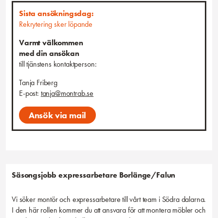
ansvarskännande, driven och kvalitetsmedveten. Du trivs med att
arbeta självständigt men också tillsammans med kollegor då vi
Sista ansökningsdag:
oftast utgår från team två och två. Vi söker dig som är glad, social,
Rekrytering sker löpande
flexibel samt älskar att ge god service!
Varmt välkommen
Anställningsform, omfattning, placeringsort
med din ansökan
Vi söker flera kollegor för timanställning, med placering i
till tjänstens kontaktperson:
Borlänge/Falun och tillträde enligt överenskommelse.
Tanja Friberg
Passar det in på dig eller känner du kanske någon som
E-post:
tanja@montrab.se
du kan tänkas rekommendera tjänsten till? Tipsa gärna!
Ansök via mail
Säsongsjobb expressarbetare Borlänge/Falun
Vi söker montör och expressarbetare till vårt team i Södra dalarna.
I den här rollen kommer du att ansvara för att montera möbler och