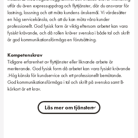
utför du även expressuppdrag och flyttjänster, där du ansvarar för
lastning, lossning och att möta kundens önskemål. Vi värdesätter
en hög servicekänsla, och att du kan möta våra kunder
professionellt. God fysisk form är viktig eftersom arbetet kan vara
fysiskt krävande, och då rollen kräver svenska i både tal och skrift
är god kommunikationsförmåga en förutsättning.
Kompetenskrav
Tidigare erfarenhet av flyttjänster eller liknande arbete är
meriterande. God fysisk form då arbetet kan vara fysiskt krävande
.Hög känsla för kundservice och ett professionellt bemötande.
God kommunikationsförmåga i tal och skrift på svenska samt B-
körkort är ett krav.
Läs mer om tjänsten
Personliga egenskaper
Vi söker dig som är pålitlig, ansvarsfull och trivs med att arbeta i
team. Du har en känsla för service och är lösningsorienterad när