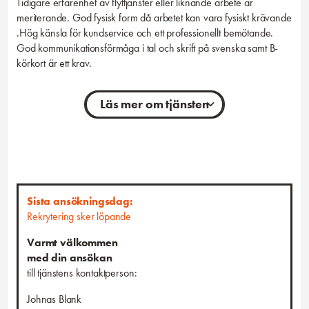
Tidigare erfarenhet av flyttjänster eller liknande arbete är
meriterande. God fysisk form då arbetet kan vara fysiskt krävande
.Hög känsla för kundservice och ett professionellt bemötande.
God kommunikationsförmåga i tal och skrift på svenska samt B-
körkort är ett krav.
Läs mer om tjänsten
Personliga egenskaper
Vi söker dig som är pålitlig, ansvarsfull och trivs med att arbeta i
team. Du har en känsla för service och är lösningsorienterad när
utmaningar dyker upp. Noggrannhet och en positiv attityd är viktigt
för oss, liksom din förmåga att alltid göra det lilla extra för att
Sista ansökningsdag:
säkerställa att våra kunder är nöjda.
Rekrytering sker löpande
Anställningsform, omfattning, placeringsort
Varmt välkommen
Vi erbjuder timanställning med placering i Leksand. Tillträde enligt
med din ansökan
överenskommelse.
till tjänstens kontaktperson:
Passar det in på dig eller känner du kanske någon som
Johnas Blank