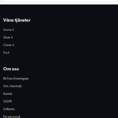
Våra tjänster
Move it
Store it
Clean it
Fix it
Om oss
Bli franchisetagare
Om Montrab
Karriär
GDPR
Sidkarta
För personal