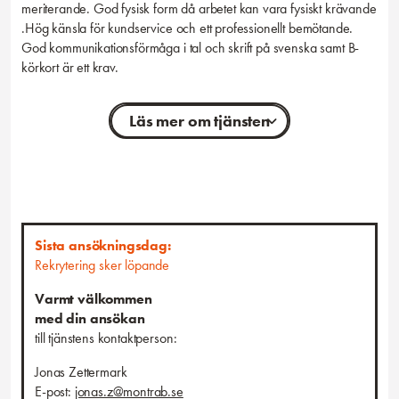
meriterande. God fysisk form då arbetet kan vara fysiskt krävande
.Hög känsla för kundservice och ett professionellt bemötande.
God kommunikationsförmåga i tal och skrift på svenska samt B-
körkort är ett krav.
Läs mer om tjänsten
Personliga egenskaper
Vi söker dig som är pålitlig, ansvarsfull och trivs med att arbeta i
team. Du har en känsla för service och är lösningsorienterad när
utmaningar dyker upp. Noggrannhet och en positiv attityd är viktigt
för oss, liksom din förmåga att alltid göra det lilla extra för att
Sista ansökningsdag:
säkerställa att våra kunder är nöjda.
Rekrytering sker löpande
Anställningsform, omfattning, placeringsort
Varmt välkommen
Vi erbjuder timanställning med placering i Borlänge/Falun.
med din ansökan
Tillträde enligt överenskommelse.
till tjänstens kontaktperson:
Passar det in på dig eller känner du kanske någon som
Jonas Zettermark
du kan tänkas rekommendera tjänsten till? Tipsa gärna!
E-post:
jonas.z@montrab.se