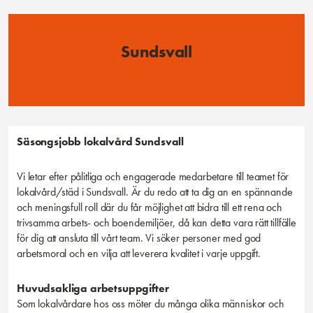
Sundsvall
Säsongsjobb lokalvård
Sundsvall
Vi letar efter pålitliga och engagerade medarbetare till teamet för
lokalvård/städ i Sundsvall. Är du redo att ta dig an en spännande
och meningsfull roll där du får möjlighet att bidra till ett rena och
trivsamma arbets- och boendemiljöer, då kan detta vara rätt tillfälle
för dig att ansluta till vårt team. Vi söker personer med god
arbetsmoral och en vilja att leverera kvalitet i varje uppgift.
Huvudsakliga arbetsuppgifter
Som lokalvårdare hos oss möter du många olika människor och