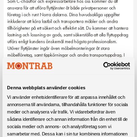
Som C-chaufför och expressarbetare hos oss kommer du att
ansvara för att utföra flyttjänster åt både privatpersoner och
företag i och runt Norra dalarna. Dina huvudsakliga uppgifter
inkluderar att köra lastbil och transportera möbler och andra
tillhörigheter på ett säkert och effektivt sätt. Du kommer att hantera
lastning och lossning av gods, samt säkerställa att alla flyttuppdrag
utförs enligt kundens önskemål med högsta professionalism.
Utöver flyttjänster ingår även möbelmonteringar åt stora
möbelföretag, samt tippkörningar och andra transportuppdrag. I
denna roll samarbetar du nära med kollegor för att planera och
koordinera uppdragen, vilket ställer krav på både flexibilitet och
en hög servicekänsla.
Denna webbplats använder cookies
Kompetenskrav
C-körkort och YKB är ett krav. Tidigare erfarenhet av flyttjänster
Vi använder enhetsidentifierare för att anpassa innehållet och
eller liknande arbete är meriterande. God fysisk form då arbetet
annonserna till användarna, tillhandahålla funktioner för sociala
kan vara fysiskt krävande .Hög känsla för kundservice och ett
medier och analysera vår trafik. Vi vidarebefordrar även
professionellt bemötande. God kommunikationsförmåga i tal och
sådana identifierare och annan information från din enhet till de
skrift på svenska.
sociala medier och annons- och analysföretag som vi
samarbetar med. Dessa kan i sin tur kombinera informationen