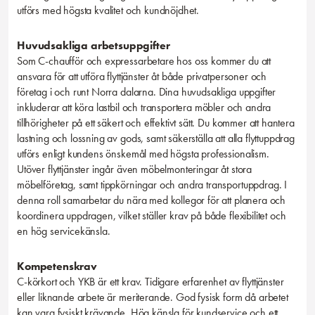
utförs med högsta kvalitet och kundnöjdhet.
Huvudsakliga arbetsuppgifter
Som C-chaufför och expressarbetare hos oss kommer du att
ansvara för att utföra flyttjänster åt både privatpersoner och
företag i och runt Norra dalarna. Dina huvudsakliga uppgifter
inkluderar att köra lastbil och transportera möbler och andra
tillhörigheter på ett säkert och effektivt sätt. Du kommer att hantera
lastning och lossning av gods, samt säkerställa att alla flyttuppdrag
utförs enligt kundens önskemål med högsta professionalism.
Utöver flyttjänster ingår även möbelmonteringar åt stora
möbelföretag, samt tippkörningar och andra transportuppdrag. I
denna roll samarbetar du nära med kollegor för att planera och
koordinera uppdragen, vilket ställer krav på både flexibilitet och
en hög servicekänsla.
Kompetenskrav
C-körkort och YKB är ett krav. Tidigare erfarenhet av flyttjänster
eller liknande arbete är meriterande. God fysisk form då arbetet
kan vara fysiskt krävande .Hög känsla för kundservice och ett