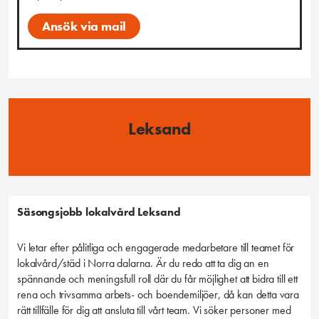
Ansök via mail
Leksand
Säsongsjobb lokalvård Leksand
Vi letar efter pålitliga och engagerade medarbetare till teamet för
lokalvård/städ i Norra dalarna. Är du redo att ta dig an en
spännande och meningsfull roll där du får möjlighet att bidra till ett
rena och trivsamma arbets- och boendemiljöer, då kan detta vara
rätt tillfälle för dig att ansluta till vårt team. Vi söker personer med