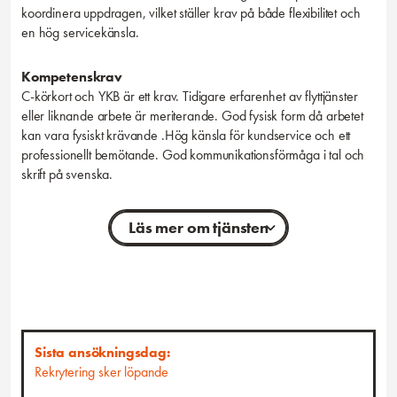
koordinera uppdragen, vilket ställer krav på både flexibilitet och
en hög servicekänsla.
Kompetenskrav
C-körkort och YKB är ett krav. Tidigare erfarenhet av flyttjänster
eller liknande arbete är meriterande. God fysisk form då arbetet
kan vara fysiskt krävande .Hög känsla för kundservice och ett
professionellt bemötande. God kommunikationsförmåga i tal och
skrift på svenska.
Läs mer om tjänsten
Personliga egenskaper
Vi söker dig som är pålitlig, ansvarsfull och trivs med att arbeta i
team. Du har en naturlig känsla för service och är
lösningsorienterad. Du är även noggrann och har förmågan att
hantera tunga lyft och fysiskt arbete. Din positiva attityd och vilja att
Sista ansökningsdag:
göra det lilla extra för att säkerställa kundnöjdhet är något vi
Rekrytering sker löpande
värdesätter högt.