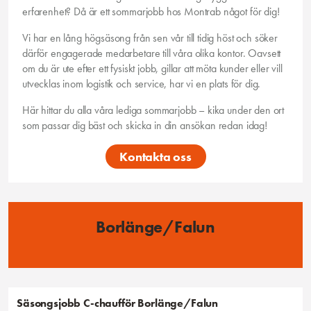
erfarenhet? Då är ett sommarjobb hos Montrab något för dig!
Vi har en lång högsäsong från sen vår till tidig höst och söker
därför engagerade medarbetare till våra olika kontor. Oavsett
om du är ute efter ett fysiskt jobb, gillar att möta kunder eller vill
utvecklas inom logistik och service, har vi en plats för dig.
Här hittar du alla våra lediga sommarjobb – kika under den ort
som passar dig bäst och skicka in din ansökan redan idag!
Kontakta oss
Borlänge/Falun
Säsongsjobb
C-chaufför
Borlänge/Falun