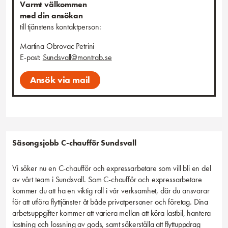
Varmt välkommen
Anställningsform, omfattning, placeringsort
med din ansökan
Vi söker flera kollegor på heltid, med placering i Sundsvall och
till tjänstens kontaktperson:
tillträde enligt överenskommelse.
Martina Obrovac Petrini
Passar det in på dig eller känner du kanske någon som
E-post:
Sundsvall@montrab.se
du kan tänkas rekommendera tjänsten till? Tipsa gärna!
Ansök via mail
Säsongsjobb
C-chaufför
Sundsvall
Vi söker nu en C-chaufför och expressarbetare som vill bli en del
av vårt team i Sundsvall. Som C-chaufför och expressarbetare
kommer du att ha en viktig roll i vår verksamhet, där du ansvarar
för att utföra flyttjänster åt både privatpersoner och företag. Dina
arbetsuppgifter kommer att variera mellan att köra lastbil, hantera
lastning och lossning av gods, samt säkerställa att flyttuppdrag