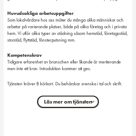
Huvudsakliga arbetsuppgifter
Som lokalvårdare hos oss möter du många olika människor och
arbetar på varierande platser, både på olika företag och i privata
hem. Vi utför olika typer av städning såsom hemstäd, företagsstäd,
storstäd, flyttstäd, fönsterputsning mm.
Kompetenskrav
Tidigare erfarenhet av branschen eller likande är meriterande
men inte ett krav. Introduktion kommer att ges.
Tjänsten kräver B körkort. Du behärskar svenska i tal och skrift.
Läs mer om tjänsten
Personliga egenskaper
Vi söker dig som gillar ordning och reda samt har öga för detaljer
så att vår städkvalité alltid är på topp. Du är noggrann,