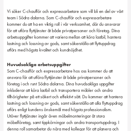
Vi söker C-chaufför och expressarbetare som vill bli en del av vårt
team i Södra dalarna. Som C-chaufför och expressarbetare
kommer du att ha en viktig roll i vår verksamhet, där du ansvarar
för att utföra flyttjänster åt både privatpersoner och företag. Dina
arbetsuppgifter kommer att variera mellan att köra lastbil, hantera
lastning och lossning av gods, samt säkerställa att flyttuppdrag
utförs med högsta kvalitet och kundnöjdhet.
Huvudsakliga arbetsuppgifter
Som C-chaufför och expressarbetare hos oss kommer du att
ansvara för att utföra flyttjänster åt både privatpersoner och
företag i och runt Södra dalarna. Dina huvudsakliga uppgifter
inkluderar att köra lastbil och transportera möbler och andra
tillhörigheter på ett säkert och effektivt sätt. Du kommer att hantera
lastning och lossning av gods, samt säkerställa att alla flyttuppdrag
utförs enligt kundens önskemål med högsta professionalism.
Utöver flyttjänster ingår även möbelmonteringar åt stora
möbelföretag, samt tippkörningar och andra transportuppdrag. I
denna roll samarbetar du nära med kollegor för att planera och