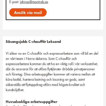
du kan tänkas rekommendera tjänsten till? Tipsa gärna!
E-post:
johnas@montrab.se
Ansök via mail
Säsongsjobb
C-chaufför
Leksand
Vi söker nu en C-chaufför och expressarbetare som vill bli en del
av vårt team i Norra dalarna. Som C-chaufför och
expressarbetare kommer du att ha en viktig roll i vår verksamhet,
där du ansvarar för att utföra flyttjänster åt både privatpersoner
och företag. Dina arbetsuppgifter kommer att variera mellan att
köra lastbil, hantera lastning och lossning av gods, samt
säkerställa att flyttuppdrag utförs med högsta kvalitet och
kundnöjdhet.
Huvudsakliga arbetsuppgifter