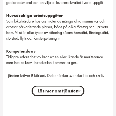
god arbetsmoral och en vilja att leverera kvalitet i varje uppgift.
Huvudsakliga arbetsuppgifter
Som lokalvårdare hos oss möter du många olika människor och
arbetar på varierande platser, både på olika företag och i privata
hem. Vi utför olika typer av städning såsom hemstäd, företagsstäd,
storstäd, flyttstäd, fönsterputsning mm.
Kompetenskrav
Tidigare erfarenhet av branschen eller likande är meriterande
men inte ett krav. Introduktion kommer att ges.
Tjänsten kräver B körkort. Du behärskar svenska i tal och skrift.
Läs mer om tjänsten
Personliga egenskaper
Vi söker dig som gillar ordning och reda samt har öga för detaljer
så att vår städkvalité alltid är på topp. Du är noggrann,