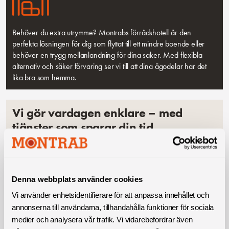
Behöver du extra utrymme? Montrabs förrådshotell är den
perfekta lösningen för dig som flyttat till ett mindre boende eller
behöver en trygg mellanlandning för dina saker. Med flexibla
alternativ och säker förvaring ser vi till att dina ägodelar har det
lika bra som hemma.
Vi gör vardagen enklare – med
tjänster som sparar din tid
Rutavdrag – gör det enklare
Denna webbplats använder cookies
och billigare!
Vi använder enhetsidentifierare för att anpassa innehållet och
annonserna till användarna, tillhandahålla funktioner för sociala
medier och analysera vår trafik. Vi vidarebefordrar även