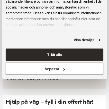
Visste du att många av våra tjänster är berättigade till rutavdrag?
sådana identifierare och annan information från din enhet till de
Det betyder att du kan få upp till 50 % av arbetskostnaden
sociala medier och annons- och analysföretag som vi
avdragen direkt på fakturan. Smidigt, eller hur? Du kan läsa mer
samarbetar med. Dessa kan i sin tur kombinera informationen
om RUT-avdraget och vad du har rätt till hos Skatteverket.
med annan information som du har tillhandahållit eller som de
har samlat in när du har använt deras tjänster.
Miljö och hållbarhet
Visa detaljer
Tillåt alla
På Montrab värnar vi om miljön och arbetar aktivt för att minimera
vår klimatpåverkan. Vi använder miljövänliga fordon,
rengöringsmedel och strävar efter energieffektivisering i alla led.
Anpassa
Hållbarhet är en självklar del av vårt kvalitetsarbete – och något vi
är stolta över att erbjuda våra kunder.
Hjälp på väg – fyll i din offert här!