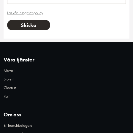
Läs vår integritetspolicy
Våra tjänster
Move it
Store it
Clean it
Fix it
Om oss
Bli franchisetagare