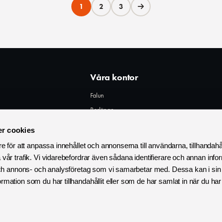
1
2
3
Våra kontor
Falun
Borlänge
Leksand
r cookies
Sundsvall
e för att anpassa innehållet och annonserna till användarna, tillhandahål
vår trafik. Vi vidarebefordrar även sådana identifierare och annan infor
 och annons- och analysföretag som vi samarbetar med. Dessa kan i sin
mation som du har tillhandahållit eller som de har samlat in när du ha