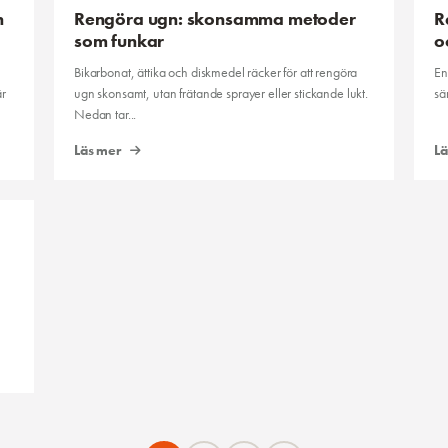
n
Rengöra ugn: skonsamma metoder
R
som funkar
o
Bikarbonat, ättika och diskmedel räcker för att rengöra
En
är
ugn skonsamt, utan frätande sprayer eller stickande lukt.
sä
Nedan tar...
Läs mer
L