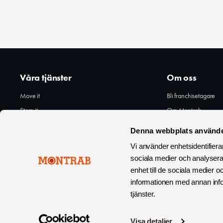
Våra tjänster
Om oss
Move it
Bli franchisetagare
Store it
Om Montrab
Clean it
Karriär
Denna webbplats använde
Fix it
GDPR
Vi använder enhetsidentifierar
Sidkarta
sociala medier och analysera 
För personal
enhet till de sociala medier
informationen med annan infor
tjänster.
Visa detaljer