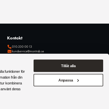
Kontakt
010-330 00 13
kundservice@montrab.se
Tillåt alla
la funktioner för
mation från din
Anpassa
 tur kombinera
r använt deras
© 2026 Montrab AB. Alla rättigheter förbehållna.