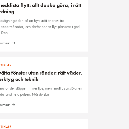
hecklista flytt: allt du ska göra, i rätt
rdning
psägningstiden på en hyresrätt är oftast tre
lendermånader, och därför bör en flytt planeras i god
. Den...
äs mer
TIKLAR
vätta fönster utan ränder: rätt väder,
erktyg och teknik
na fönster släpper in mer ljus, men i motljus avslöjar en
da rand hela putsen. När du ska...
äs mer
TIKLAR