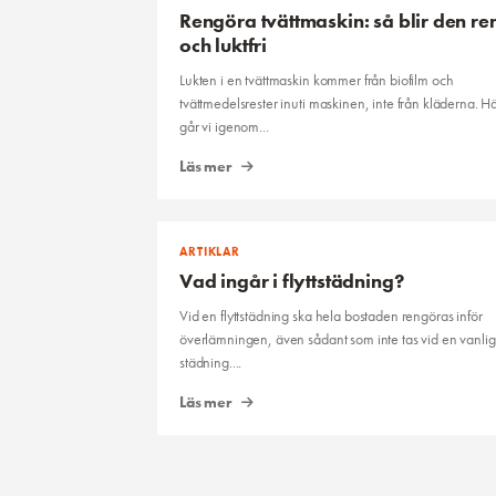
Rengöra tvättmaskin: så blir den re
och luktfri
Lukten i en tvättmaskin kommer från biofilm och
tvättmedelsrester inuti maskinen, inte från kläderna. H
går vi igenom...
Läs mer
ARTIKLAR
Vad ingår i flyttstädning?
Vid en flyttstädning ska hela bostaden rengöras inför
överlämningen, även sådant som inte tas vid en vanlig
städning....
Läs mer