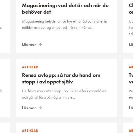
Magasinering: vad det är och när du
C
behöver det
o
Magasinering betyder att du hyr ett förråd och ställer in
Up
a.
möbler och bohag en period, från en månad...
ka
tid
Läs mer
L
ARTIKLAR
AR
Rensa avlopp: så tar du hand om
T
stopp i avloppet själv
v
ch
De flesta stopp sitter högt upp, i silen eller i vattenlåset,
Re
och går att lösa på några minuter...
en
Läs mer
L
ARTIKLAR
AR