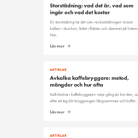
Storstädning: vad det är, vad som
ingår och vad det kostar
En storstädning tar det som veckostädningen missar:
kalken i duschen, fettet i fläkten och dammet på listern
Här...
Läs mer
ARTIKLAR
Avkalka kaffebryggare: metod,
mängder och hur ofta
Kalk fastnar i kaffebryggaren varje gång du kör den, o
efter ett tag blir bryggningen långsammare och kaffet...
Läs mer
ARTIKLAR