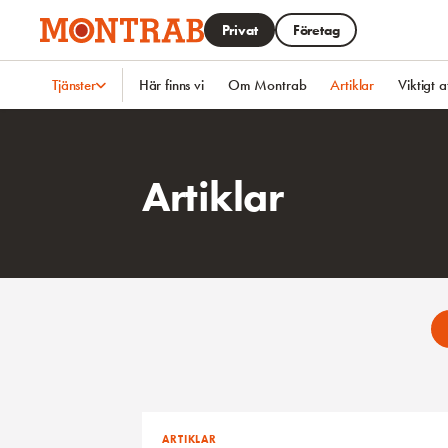
Hoppa till huvudinnehållet
Privat
Företag
Tjänster
Här finns vi
Om Montrab
Artiklar
Viktigt a
Artiklar
ARTIKLAR