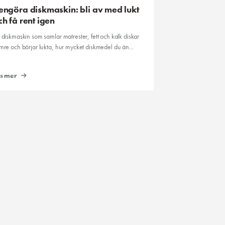
engöra diskmaskin: bli av med lukt
ch få rent igen
 diskmaskin som samlar matrester, fett och kalk diskar
mre och börjar lukta, hur mycket diskmedel du än...
äs mer