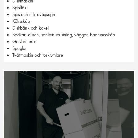
Diskmaskin
Spisfläkt
Spis och mikrovågsugn
Köksskåp
Diskbänk och kakel
Badkar, dusch, sanitetsutrustning, väggar, badrumsskåp
Golvbrunnar
Speglar
Tvättmaskin och torktumlare