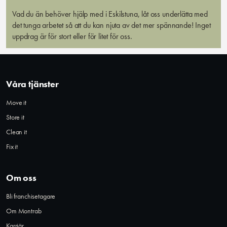
Vad du än behöver hjälp med i Eskilstuna, låt oss underlätta med
det tunga arbetet så att du kan njuta av det mer spännande! Inget
uppdrag är för stort eller för litet för oss.
Våra tjänster
Move it
Store it
Clean it
Fix it
Om oss
Bli franchisetagare
Om Montrab
Karriär