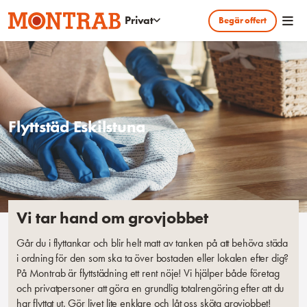
Hoppa till huvudinnehållet
Privat
Begär offert
Flyttstäd Eskilstuna
Vi tar hand om grovjobbet
Går du i flyttankar och blir helt matt av tanken på att behöva städa
i ordning för den som ska ta över bostaden eller lokalen efter dig?
På Montrab är flyttstädning ett rent nöje! Vi hjälper både företag
och privatpersoner att göra en grundlig totalrengöring efter att du
har flyttat ut. Gör livet lite enklare och låt oss sköta grovjobbet!