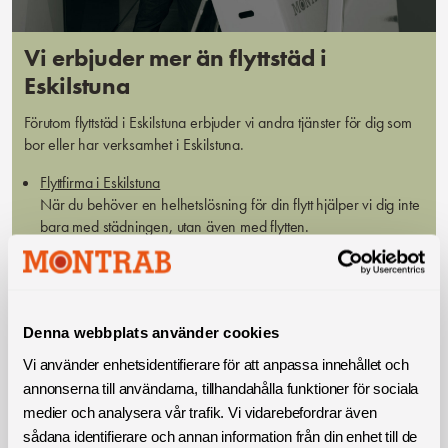
Vi erbjuder mer än flyttstäd i
Eskilstuna
Förutom flyttstäd i Eskilstuna erbjuder vi andra tjänster för dig som
bor eller har verksamhet i Eskilstuna.
Flyttfirma i Eskilstuna
När du behöver en helhetslösning för din flytt hjälper vi dig inte
bara med städningen, utan även med flytten.
Företagsflytt i Eskilstuna
Har ni vuxit ur era lokaler? Vi hjälper er med allt från transport
och packning till montering och slutstädning. På Montrab ser vi
alltid till att göra vårt bästa för att ni ska få en så smidig
Denna webbplats använder cookies
flyttupplevelse som möjligt.
Fönsterputs i Eskilstuna
Vi använder enhetsidentifierare för att anpassa innehållet och
Rena fönster gör så mycket för helhetsintrycket, både i hemmet
annonserna till användarna, tillhandahålla funktioner för sociala
och på arbetsplatsen. På Montrab har vi möjlighet att rengöra
medier och analysera vår trafik. Vi vidarebefordrar även
alla sorters fönster, oavsett utformning och placering.
sådana identifierare och annan information från din enhet till de