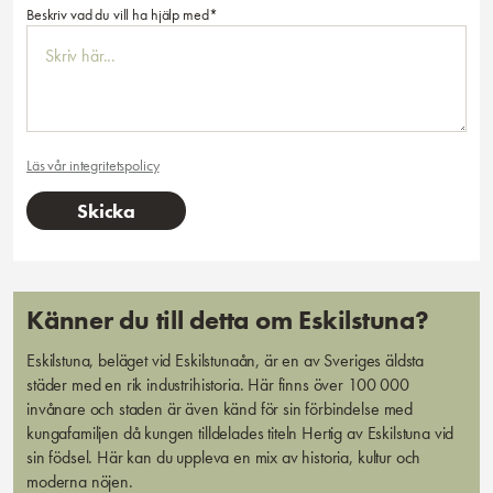
Beskriv vad du vill ha hjälp med*
Läs vår integritetspolicy
Känner du till detta om Eskilstuna?
Eskilstuna, beläget vid Eskilstunaån, är en av Sveriges äldsta
städer med en rik industrihistoria. Här finns över 100 000
invånare och staden är även känd för sin förbindelse med
kungafamiljen då kungen tilldelades titeln Hertig av Eskilstuna vid
sin födsel. Här kan du uppleva en mix av historia, kultur och
moderna nöjen.