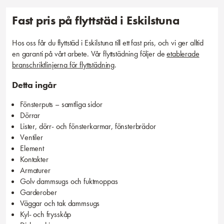
Fast pris på flyttstäd i Eskilstuna
Hos oss får du flyttstäd i Eskilstuna till ett fast pris, och vi ger alltid
en garanti på vårt arbete. Vår flyttstädning följer de
etablerade
branschriktlinjerna för flyttstädning
.
Detta ingår
Fönsterputs – samtliga sidor
Dörrar
Lister, dörr- och fönsterkarmar, fönsterbrädor
Ventiler
Element
Kontakter
Armaturer
Golv dammsugs och fuktmoppas
Garderober
Väggar och tak dammsugs
Kyl- och frysskåp