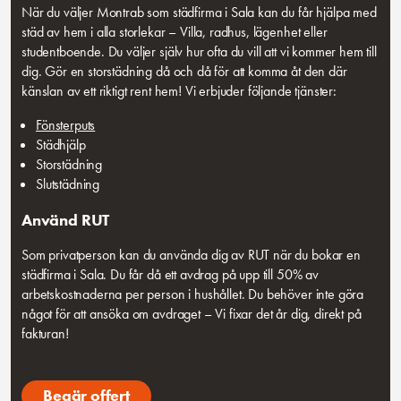
När du väljer Montrab som städfirma i Sala kan du får hjälpa med
städ av hem i alla storlekar – Villa, radhus, lägenhet eller
studentboende. Du väljer själv hur ofta du vill att vi kommer hem till
dig. Gör en storstädning då och då för att komma åt den där
känslan av ett riktigt rent hem! Vi erbjuder följande tjänster:
Fönsterputs
Städhjälp
Storstädning
Slutstädning
Använd RUT
Som privatperson kan du använda dig av RUT när du bokar en
städfirma i Sala. Du får då ett avdrag på upp till 50% av
arbetskostnaderna per person i hushållet. Du behöver inte göra
något för att ansöka om avdraget – Vi fixar det år dig, direkt på
fakturan!
Begär offert