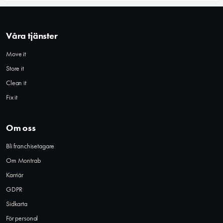
Våra tjänster
Move it
Store it
Clean it
Fix it
Om oss
Bli franchisetagare
Om Montrab
Karriär
GDPR
Sidkarta
För personal