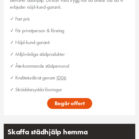
behöver städhjälp. Du kan vara trygg när du anlitar oss då vi
erbjuder nöjd-kund-garanti.
✓ Fast pris
✓ För privatperson & företag
✓ Nöjd-kund-garanti
✓ Miljövänliga städprodukter
✓ Återkommande städpersonal
✓ Kvalitetssäkrat genom
ID06
✓ Skräddarsydda lösningar
Begär offert
Skaffa städhjälp hemma