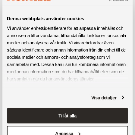
Denna webbplats använder cookies
Få städhjälp i Sala – Till fast pris
Vi använder enhetsidentifierare för att anpassa innehållet och
annonserna till användarna, tillhandahålla funktioner för sociala
Vi anpassar vår städhjälp efter dina önskemål och din vardag –
besök varje vecka, varannan eller månadsvis bestämmer du själv.
medier och analysera vår trafik. Vi vidarebefordrar även
Innan vi sätter igång kommer vi hem till dig för ett personligt möte.
sådana identifierare och annan information från din enhet till de
Vi lyssnar på dina önskemål, går igenom vad som är viktigast för
sociala medier och annons- och analysföretag som vi
dig och skapar en skräddarsydd lösning med ett tydligt, fast pris.
samarbetar med. Dessa kan i sin tur kombinera informationen
med annan information som du har tillhandahållit eller som de
Våra tjänster:
har samlat in när du har använt deras tjänster.
Fönsterputs Sala
Företagsflytt Sala
Visa detaljer
Flyttfirma Sala
Tillåt alla
Begär offert
Anpassa